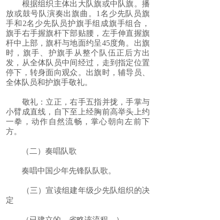
根据组织主体出大队旗或中队旗。播
放或鼓号队演奏出旗曲。1名少先队员旗
手和2名少先队员护旗手组成旗手组合，
旗手右手握旗杆下部贴腰，左手伸直握旗
杆中上部，旗杆与地面约呈45度角。出旗
时，旗手、护旗手从整个队伍正后方出
发，从全体队员中间经过，走到指定位置
停下，转身面向观众。出旗时，辅导员、
全体队员和护旗手敬礼。
敬礼：立正，右手五指并拢，手掌与
小臂成直线，自下至上经胸前高举头上约
一拳，动作自然流畅，掌心朝向左前下
方。
（二）奏唱队歌
奏唱中国少年先锋队队歌。
（三）宣读组建年级少先队组织的决
定
（已建立的，省略该流程。）