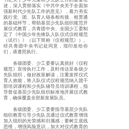
述，深入贯彻落实《中共中央关于全面加
强新时代少先队工作的意见》，着力夯实
践行党、团、队育人链条相衔接、相贯通
的基础环节，帮助基层少先队组织规范开
展仪式教育，共青团中央、全国少工委制
定了《中国少年先锋队入队仪式仪程规范
（试行）》（以下简称《仪程规范》）。
经共青团中央书记处同意，现印发给你
们，请遵照执行。
各级团委、少工委要认真抓好《仪程
规范》宣传执行工作，及时传达至各级少
先队组织，做好政策解读，注重发挥仪式
育人效能，将入队仪式仪程规范纳入团干
部培训课程和少先队辅导员培训课程，指
导督促基层少先队组织标准地开展仪式教
育，确保覆盖全部新发展队员。
各级团委、少工委要指导基层少先队
组织教育引导少先队员通过仪式教育增强
加入组织的光荣感和归属感；要树立底线
思维，增强风险意识，加大对仪式教育的