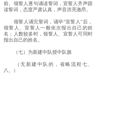
前。领誓人逐句诵读誓词，宣誓人齐声跟
读誓词，态度严肃认真，声音洪亮激昂。
领誓人诵完誓词，诵毕“宣誓人”后，
领誓人、宣誓人一般依次报出自己的姓
名；人数较多时，领誓人、宣誓人可同时
报出自己的姓名。
（七）为新建中队授中队旗
（无新建中队的，省略流程七、
八。）
（八）为新建中队聘请中队辅导员
（九）向新队员提出希望和要求
党组织、团组织负责人或大队辅导员
向新队员提出希望和要求。
（十）呼号